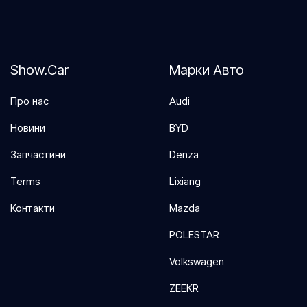
Задній спойлер
Замки для безпеки дітей
Запуск кнопкою
Show.Car
Марки Авто
Камера 360
Клімат контроль (кондиціонер)
Про нас
Audi
Контроль полоси
Новини
BYD
Контроль тяги
Запчастини
Denza
Круїз контроль
Terms
Lixiang
Люк
Контакти
Mazda
Масаж сидінь
POLESTAR
Мультикермо
Volkswagen
Обігрівач
ZEEKR
Пам'ять сидінь