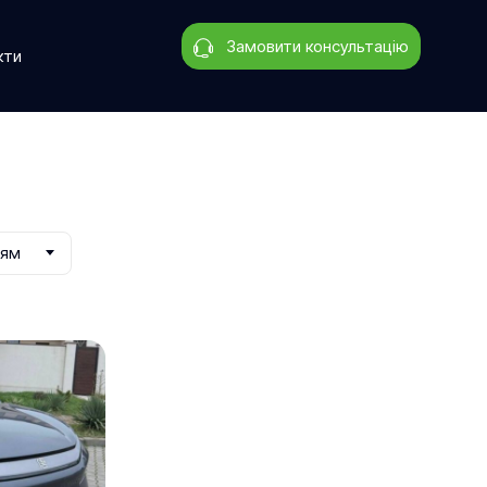
Замовити консультацію
кти
ням