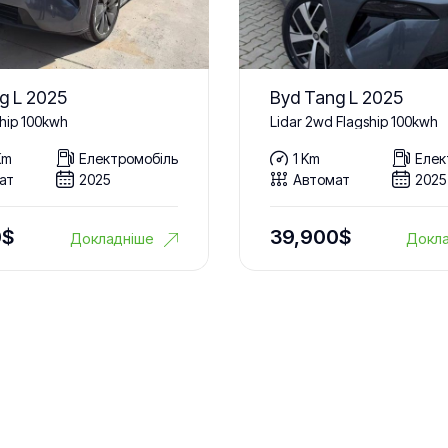
g L 2025
Byd Tang L 2025
hip 100kwh
Lidar 2wd Flagship 100kwh
Km
Електромобіль
1 Km
Елек
ат
2025
Автомат
2025
0
$
39,900
$
Докладніше
Докла