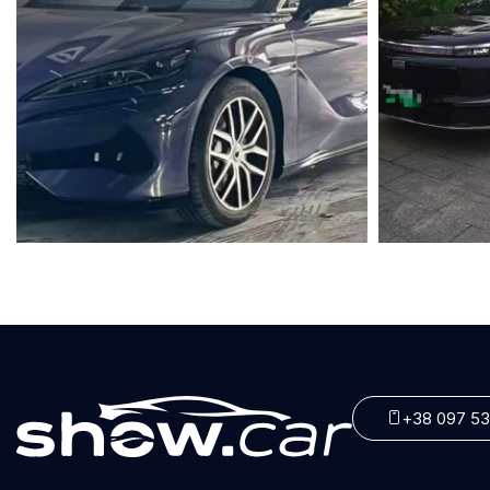
Вікна - Електричні
Гідропідсилювач керма
Гучний зв'язок
Датчик світла
Двері з електроприводом
Денні ходові вогні
Дзеркало для макіяжу
Електричні замки дверей
Електродзеркала
Електропривід багажника
Електропривід сидінь
+38 097 53
Задній Екран