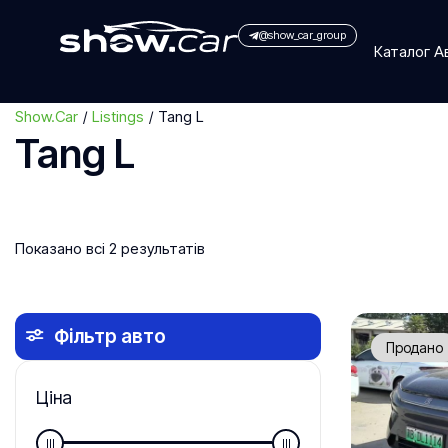
@show_car_group
Каталог 
Show.Car
Listings
Tang L
Tang L
Показано всі 2 результатів
Фільтр авто
Продано
Ціна