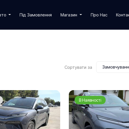
Авто
Під Замовлення
Магазин
Про Нас
Конта
Замовчуван
Сортувати за
В Наявності