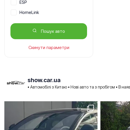
ESP
HomeLink
ISOFIX
Пошук авто
Автосвітло
Активне гальмо
Скинути параметри
Англійська мова
Антиблокувальна гальмівна
система
Асистент гальмування
show.car.ua
• Автомобілі з Китаю
• Нові авто та з пробігом
• В ная
Бездротова зарядка телефону
Безключовий доступ
Бортовий комп'ютер
Вентиляція задніх сидінь
Вентиляція передніх сидінь