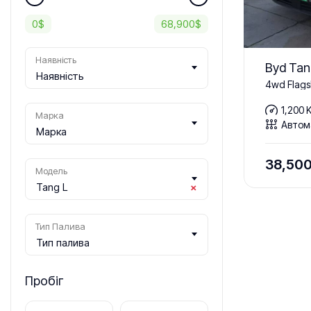
0
$
68,900
$
Наявність
Byd Tan
Наявність
4wd Flags
1,200 
Марка
Автом
Марка
38,50
Модель
Tang L
×
Тип Палива
Тип палива
Пробіг