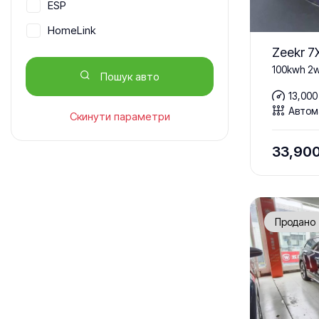
ESP
HomeLink
Zeekr 7
ISOFIX
100kwh 2
Пошук авто
Автосвітло
13,000
Активне гальмо
Автом
Скинути параметри
Англійська мова
33,90
Антиблокувальна гальмівна
система
Асистент гальмування
Бездротова зарядка телефону
Продано
Безключовий доступ
Бортовий комп'ютер
Вентиляція задніх сидінь
Вентиляція передніх сидінь