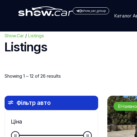
@show_car_group
Каталог 
Show.Car
Listings
Listings
Showing
1
–
12
of 26 results
Фільтр авто
В Наявно
Ціна