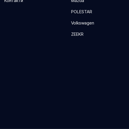
Контакти
Mazda
Система Auto Hold
POLESTAR
Система контролю тиску в
шинах
Volkswagen
Система моніторингу втоми
ZEEKR
водія
Система навігації GPS
Система нічного бачення
Система розпізнавання
дорожніх знаків
Система утримання у смузі
Склоочисник з датчиком дощу
Холодильник
Цифровий одометр
Шкіряні сидіння