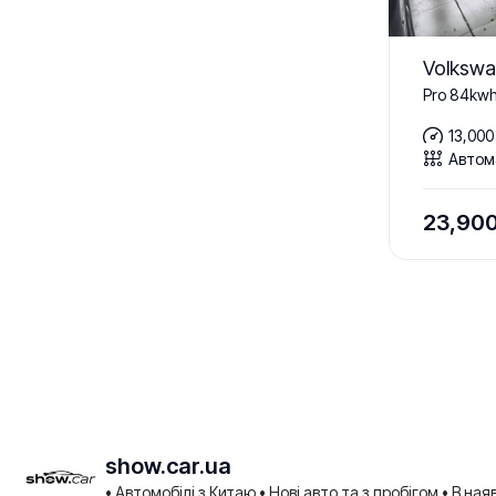
Вікна - Електричні
Volkswa
Гідропідсилювач керма
Pro 84kw
Гучний зв'язок
13,000
Датчик світла
Автом
Двері з електроприводом
23,90
Денні ходові вогні
Дзеркало для макіяжу
Електричні замки дверей
Електродзеркала
Електропривід багажника
Електропривід сидінь
Задній Екран
show.car.ua
• Автомобілі з Китаю
• Нові авто та з пробігом
• В ная