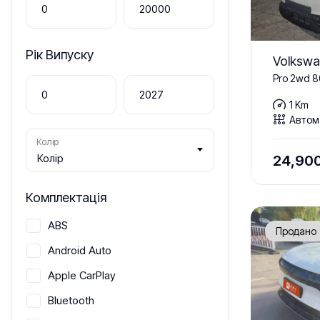
Рік Випуску
Volkswa
Pro 2wd 
1 Km
Автом
Колір
Колір
24,90
Комплектація
ABS
Продано
Android Auto
Apple CarPlay
Bluetooth