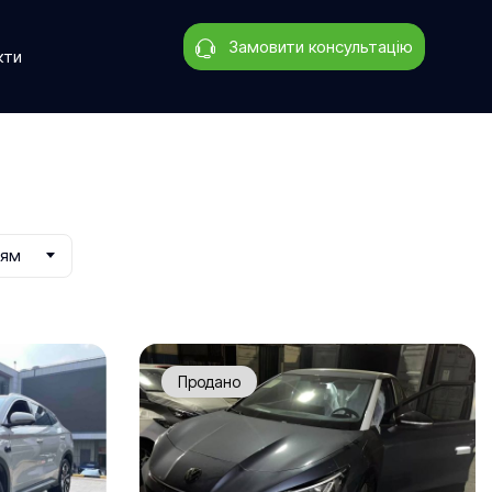
Замовити консультацію
кти
ням
Продано