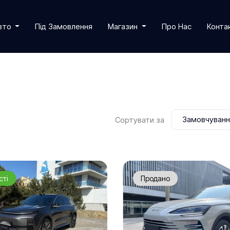
Авто
Під Замовлення
Магазин
Про Нас
Конта
Замовчуван
Сортувати за
сті
Продано