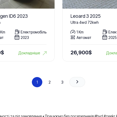
gen ID6 2023
Leoard 3 2025
h
Ultra 4wd 72kwh
 Km
Електромобіль
1 Km
Елек
ат
2023
Автомат
2025
0
$
26,900
$
Докладніше
Докла
1
2
3
вності та під замовлення
• Працюємо без посередників
#byd #zeekr 