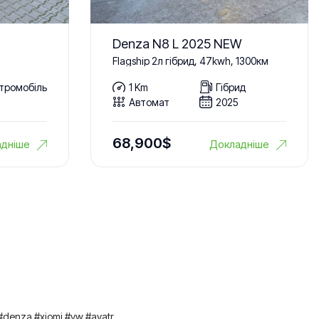
Denza N8 L 2025 NEW
Flagship 2л гібрид, 47kwh, 1300км
тромобіль
1 Km
Гібрид
Автомат
2025
68,900
$
дніше
Докладніше
#denza #xiomi #vw #avatr