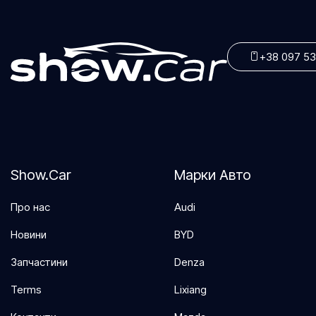
Панорамний люк
Парктроніки
Передні протитуманні фари
+38 097 53
Підігрів 3го ряда сидінь
Підігрів дзеркал
Підігрів задніх сидінь
Підігрів керма
Show.Car
Марки Авто
Підігрів лобового скла
Підігрів передніх сидінь
Про нас
Audi
Подушка безпеки водія
Новини
BYD
Проекція
Запчастини
Denza
Сенсор дощу
Terms
Lixiang
Сенсорний дисплей