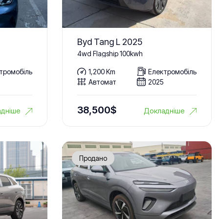
Byd Tang L 2025
4wd Flagship 100kwh
тромобіль
1,200 Km
Електромобіль
Автомат
2025
38,500
$
дніше
Докладніше
Продано