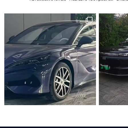
Задній спойлер
Замки для безпеки дітей
Запуск кнопкою
Камера 360
Клімат контроль (кондиціонер)
Контроль полоси
Контроль тяги
Круїз контроль
Люк
Масаж сидінь
Мультикермо
Обігрівач
Пам'ять сидінь