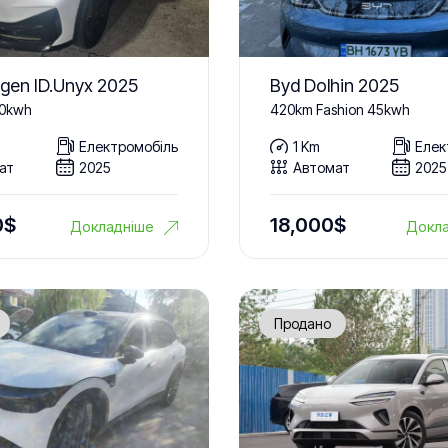
gen ID.Unyx 2025
Byd Dolhin 2025
80kwh
420km Fashion 45kwh
Електромобіль
1 Km
Елек
ат
2025
Автомат
2025
0
$
18,000
$
Докладніше
Докла
Продано