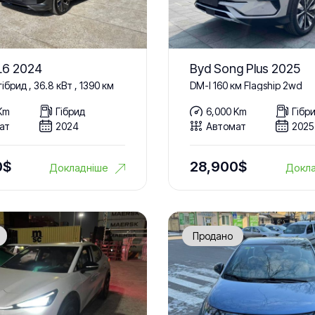
 L6 2024
Byd Song Plus 2025
гібрид , 36.8 кВт , 1390 км
DM-I 160 км Flagship 2wd
Km
Гібрид
6,000 Km
Гібр
ат
2024
Автомат
2025
0
$
28,900
$
Докладніше
Докла
Продано