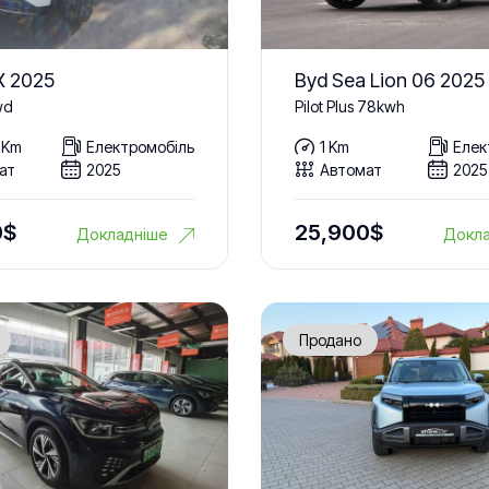
X 2025
Byd Sea Lion 06 2025
wd
Pilot Plus 78kwh
 Km
Електромобіль
1 Km
Елек
ат
2025
Автомат
2025
0
$
25,900
$
Докладніше
Докла
Продано